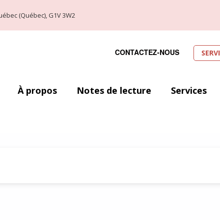
, Québec (Québec), G1V 3W2
CONTACTEZ-NOUS
SERV
À propos
Notes de lecture
Services
e science des moyens