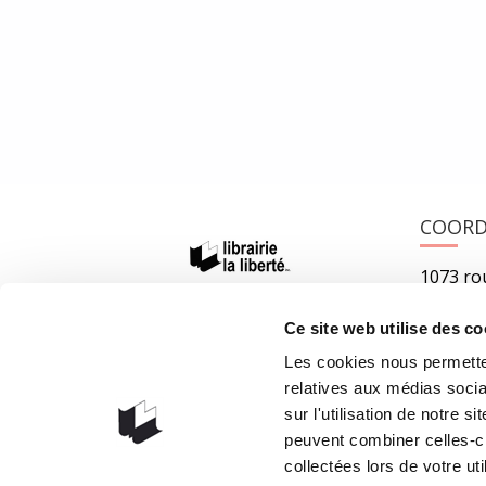
9782253085706 Illusions perdues | Le livre de poche B
16 septembre 2016
0
4
COOR
1073 rou
G1V 3W
Ce site web utilise des co
Obteni
Les cookies nous permetten
418 658
relatives aux médias socia
info@lib
sur l'utilisation de notre 
peuvent combiner celles-ci
collectées lors de votre uti