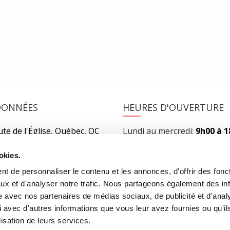
alzac : le journalisme comme science des…
READ MORE
DONNÉES
HEURES D'OUVERTURE
te de l'Église, Québec, QC
Lundi au mercredi:
9h00 à 
2
Jeudi et vendredi:
9h00 à 21
Samedi:
9h00 à 17h00
okies.
r l’itinéraire
Dimanche :
10h00 à 17h00
t de personnaliser le contenu et les annonces, d'offrir des fonct
-3640
Fermé les jours fériés
ux et d'analyser notre trafic. Nous partageons également des in
rairielaliberte.com
site avec nos partenaires de médias sociaux, de publicité et d'anal
 avec d'autres informations que vous leur avez fournies ou qu'il
lisation de leurs services.