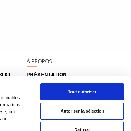
À PROPOS
PRÉSENTATION
18h00
h00
HISTORIQUE
Tout autoriser
ionnalités
ÉQUIPE
formations
Autoriser la sélection
yse, qui
s ont
Refuser