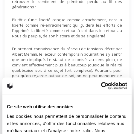
retrouver le sentiment de plénitude perdu au fil des
générations?
Plutôt qu’une liberté conçue comme arrachement, c’est la
liberté comme ré-enracinement qui guidera les efforts de
l’opprimé; la liberté comme retour à soi dans le retour au
Nous du peuple, de son histoire et de sa singularité.
En prenant connaissance du réseau de tensions décrit par
Albert Memmi, le lecteur contemporain pourrait ne s’y sentir
que peu impliqué. Le statut de colonisé, au sens plein, ne
convient effectivement plus à beaucoup (quoique la réalité
québécoise soit à ce sujet fort complexe). Pourtant, pour
peu qu’on regarde autour de soi, on ne peut manquer de
constater le déracinement constant auquel nous engagent
les trompettes tonitruantes du « progrès ». Dans ce contexte
et parce que le colonialisme est aussi – et peut-être surtout
– un état d’esprit, pour ne pas nous dissoudre dans
l’éphémère et conserver une prise sur l’histoire,
Portrait du
Ce site web utilise des cookies.
colonisé – Portrait du colonisateur
est un livre nécessaire.
Les cookies nous permettent de personnaliser le contenu
Une chronique du livre d’
Albert Memmi
proposée par
et les annonces, d'offrir des fonctionnalités relatives aux
David Labrecque
.
médias sociaux et d'analyser notre trafic. Nous