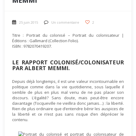
MEMMI
25 juin 2015
Un commentaire
2
Titre : Portrait du colonisé – Portrait du colonisateur |
Éditions : Gallimard (Collection Folio).
ISBN : 9782070419207.
LE RAPPORT COLONISÉ/COLONISATEUR
PAR ALBERT MEMMI.
Depuis déjà longtemps, il est une valeur incontournable en
politique comme dans la vie quotidienne, sous laquelle il
semble de plus en plus mal venu de ne pas placer son
discours. L’égalité? Sans doute, mais peut-être encore
davantage (Tocqueville ne vieillira donc jamais…) : la liberté.
Rien de plus ordinaire que d’entendre bénir les auspices de
la liberté et ce n’est pas sans risque d’en déprécier le
contenu.