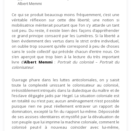
Ce qui se produit beaucoup moins fréquemment, c’est une
véritable réflexion sur cette dite liberté; une notion si
mobilisatrice mériterait pourtant que l’on s’y attarde un tant
soit peu. Du reste, il existe bien des façons d’appréhender
ce grand principe consacré par les Lumières. Si la liberté a
bien évidemment des vertus dans le strict ordre individuel,
on oublie trop souvent qu’elle correspond à peu de choses
sans le socle collectif qui précède chacun d’entre nous. On
s’en aperçoit que trop bien à la lecture du très important
livre d’
Albert Memmi
:
Portrait du colonisé – Portrait du
colonisateur
.
Ouvrage phare dans les luttes anticoloniales, on y saisit
toute la complexité unissant le colonisateur au colonisé,
irrésistiblement intriqués dans la dialectique du maître et de
l’esclave dégagée jadis par Hegel. La situation coloniale est
en totalité ou n’est pas; aucun aménagement n’est possible
puisque rien ne peut réellement entraver un rapport de
domination, excepté la fin du rapport lui-même. Dépossédé
de ses assises identitaires et mystifié par la dévaluation de
son peuple que lui imprime la machine coloniale, comment le
colonisé peut-il à nouveau coïncider avec lui-même,