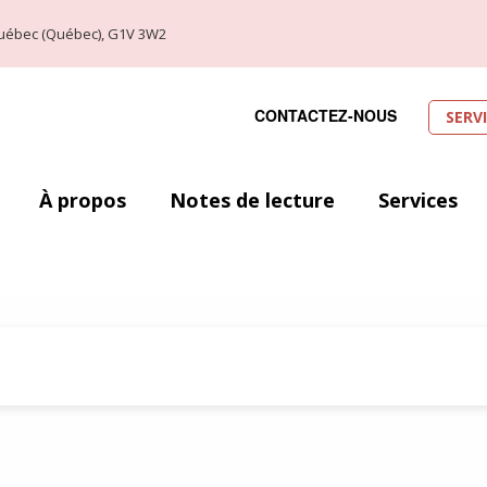
, Québec (Québec), G1V 3W2
CONTACTEZ-NOUS
SERV
À propos
Notes de lecture
Services
LITTÉRATURE GRECQUE – Basile de Césa