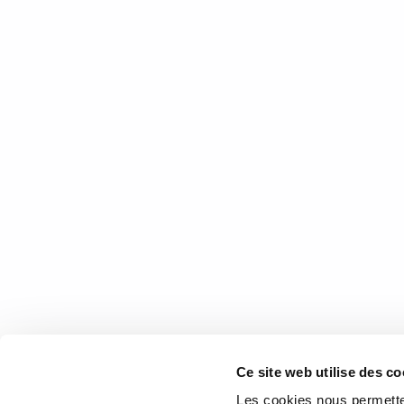
26 mars 2015
0
1
Le livre du courtisan, de Casti
Le livre du courtisan, un incontournable depuis la Rena
2 février 2015
0
Like
COOR
Ce site web utilise des co
1073 rou
Les cookies nous permetten