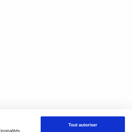
À PROPOS
Tout autoriser
PRÉSENTATION
18h00
ionnalités