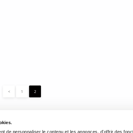
glione
issance.
<
1
2
DONNÉES
HEURES D'OUVERTURE
okies.
te de l'Église, Québec, QC
Lundi au mercredi:
9h00 à 
t de personnaliser le contenu et les annonces, d'offrir des fonct