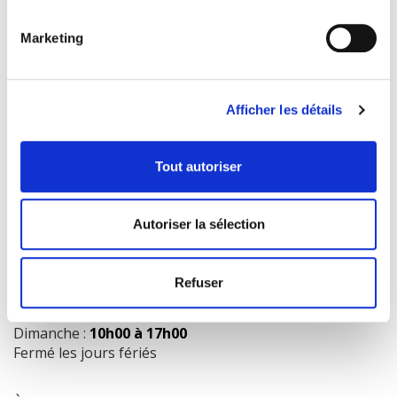
Marketing
COORDONNÉES
1073 route de l'Église, Québec, QC G1V 3W2
Afficher les détails
Obtenir l’itinéraire
418 658-3640
Tout autoriser
info@librairielaliberte.com
Autoriser la sélection
HEURES D'OUVERTURE
Lundi au mercredi:
9h00 à 18h00
Refuser
Jeudi et vendredi:
9h00 à 21h00
Samedi:
9h00 à 17h00
Dimanche :
10h00 à 17h00
Fermé les jours fériés