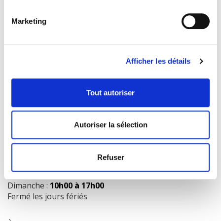
Marketing
COORDONNÉES
1073 route de l'Église, Québec, QC G1V 3W2
Afficher les détails
Obtenir l’itinéraire
418 658-3640
Tout autoriser
info@librairielaliberte.com
Autoriser la sélection
HEURES D'OUVERTURE
Lundi au mercredi:
9h00 à 18h00
Refuser
Jeudi et vendredi:
9h00 à 21h00
Samedi:
9h00 à 17h00
Dimanche :
10h00 à 17h00
Fermé les jours fériés