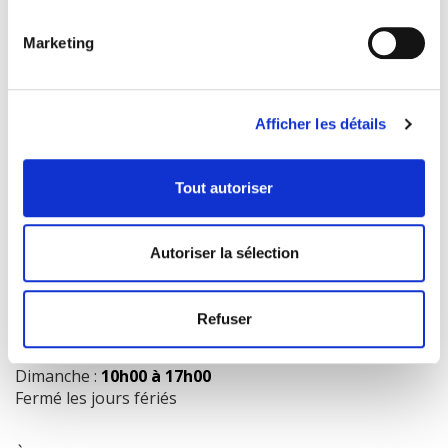
Marketing
COORDONNÉES
1073 route de l'Église, Québec, QC G1V 3W2
Afficher les détails
Obtenir l’itinéraire
418 658-3640
Tout autoriser
info@librairielaliberte.com
Autoriser la sélection
HEURES D'OUVERTURE
Lundi au mercredi:
9h00 à 18h00
Refuser
Jeudi et vendredi:
9h00 à 21h00
Samedi:
9h00 à 17h00
Dimanche :
10h00 à 17h00
Fermé les jours fériés