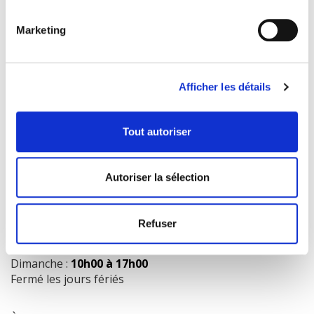
Marketing
COORDONNÉES
1073 route de l'Église, Québec, QC G1V 3W2
Afficher les détails
Obtenir l’itinéraire
418 658-3640
Tout autoriser
info@librairielaliberte.com
Autoriser la sélection
HEURES D'OUVERTURE
Lundi au mercredi:
9h00 à 18h00
Refuser
Jeudi et vendredi:
9h00 à 21h00
Samedi:
9h00 à 17h00
Dimanche :
10h00 à 17h00
Fermé les jours fériés