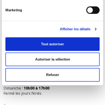
Marketing
COORDONNÉES
1073 route de l'Église, Québec, QC G1V 3W2
Afficher les détails
Obtenir l’itinéraire
418 658-3640
Tout autoriser
info@librairielaliberte.com
Autoriser la sélection
HEURES D'OUVERTURE
Lundi au mercredi:
9h00 à 18h00
Refuser
Jeudi et vendredi:
9h00 à 21h00
Samedi:
9h00 à 17h00
Dimanche :
10h00 à 17h00
Fermé les jours fériés