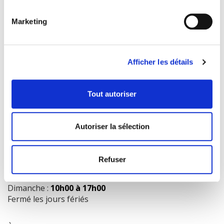
Marketing
COORDONNÉES
1073 route de l'Église, Québec, QC G1V 3W2
Afficher les détails
Obtenir l’itinéraire
418 658-3640
Tout autoriser
info@librairielaliberte.com
Autoriser la sélection
HEURES D'OUVERTURE
Lundi au mercredi:
9h00 à 18h00
Refuser
Jeudi et vendredi:
9h00 à 21h00
Samedi:
9h00 à 17h00
Dimanche :
10h00 à 17h00
Fermé les jours fériés