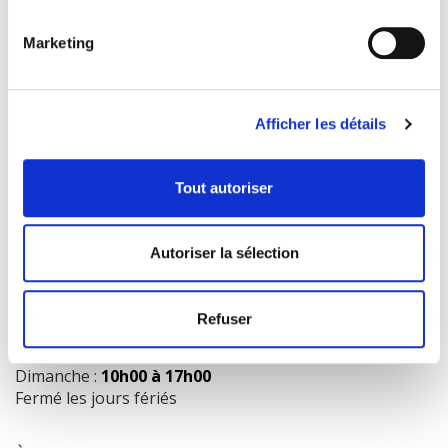
Marketing
COORDONNÉES
1073 route de l'Église, Québec, QC G1V 3W2
Afficher les détails
Obtenir l’itinéraire
418 658-3640
Tout autoriser
info@librairielaliberte.com
Autoriser la sélection
HEURES D'OUVERTURE
Lundi au mercredi:
9h00 à 18h00
Refuser
Jeudi et vendredi:
9h00 à 21h00
Samedi:
9h00 à 17h00
Dimanche :
10h00 à 17h00
Fermé les jours fériés