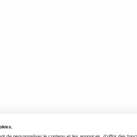
rain. Quelle période stimulante pour les…
READ MORE
son dernier livre!
tin, 17 octobre 2015. Mon collègue David Labrecque…
READ MORE
DONNÉES
HEURES D'OUVERTURE
okies.
te de l'Église, Québec, QC
Lundi au mercredi:
9h00 à 
t de personnaliser le contenu et les annonces, d'offrir des fonct