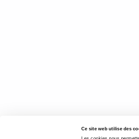
La rentrée littéraire 2015 La rentrée littéraire va bon t
29 octobre 2015
0
2
Dany Laferrière nous présente 
Entretien en compagnie de Dany Laferrière. Samedi ma
23 octobre 2015
1
1
COOR
Ce site web utilise des co
1073 rou
Les cookies nous permetten