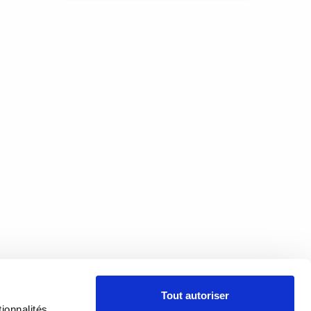
À PROPOS
Tout autoriser
PRÉSENTATION
18h00
ionnalités