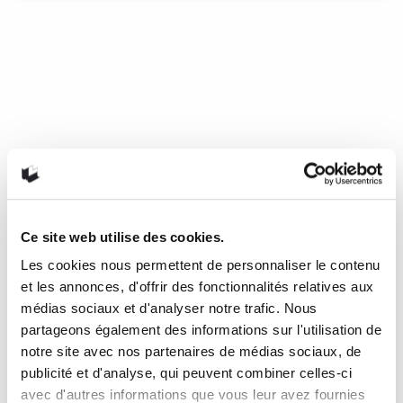
Ce site web utilise des cookies.
Nous sommes poésie
Les cookies nous permettent de personnaliser le contenu
et les annonces, d'offrir des fonctionnalités relatives aux
Ce qu’il en a pensé La poésie est, au sens ordinaire, un
médias sociaux et d'analyser notre trafic. Nous
désir, un désir…
READ MORE
partageons également des informations sur l'utilisation de
notre site avec nos partenaires de médias sociaux, de
16 février 2022
0
Like
publicité et d'analyse, qui peuvent combiner celles-ci
avec d'autres informations que vous leur avez fournies