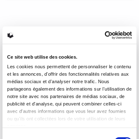
Les éditeurs jeunesse
s’emballent!
Les éditeurs et les auteurs jeunesse se démènent chaque
saison pour offrir des livres originaux qui sauront captiver
les jeunes lecteurs. Voici donc quelques coups de coeur de
la littérature pour adolescents et pré-adolescents qui, selon
Ce site web utilise des cookies.
moi, ont su se distinguer. Bonne lecture!
Les cookies nous permettent de personnaliser le contenu
et les annonces, d'offrir des fonctionnalités relatives aux
25 janvier 2020
0
1
médias sociaux et d'analyser notre trafic. Nous
partageons également des informations sur l'utilisation de
notre site avec nos partenaires de médias sociaux, de
publicité et d'analyse, qui peuvent combiner celles-ci
avec d'autres informations que vous leur avez fournies
ou qu'ils ont collectées lors de votre utilisation de leurs
services.
Sélection