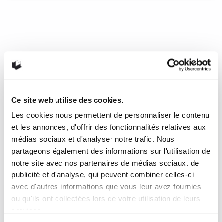
Girl : douleur et résilience au
cœur de l’Afrique
Plus tôt cette semaine, le Prix spécial Fémina étranger 2019
était décerné à l’auteure irlandaise Edna O’Brien pour
l’ensemble de son œuvre. Celle qui, dans les années
soixante, avait choqué sa très conservatrice et catholique
Irlande natale avec son roman Les filles de la campagne
Ce site web utilise des cookies.
(The Country Girls), nous est revenue cet automne avec le
splendide Girl.
Les cookies nous permettent de personnaliser le contenu
et les annonces, d'offrir des fonctionnalités relatives aux
8 novembre 2019
0
2
médias sociaux et d'analyser notre trafic. Nous
partageons également des informations sur l'utilisation de
notre site avec nos partenaires de médias sociaux, de
publicité et d'analyse, qui peuvent combiner celles-ci
avec d'autres informations que vous leur avez fournies
ou qu'ils ont collectées lors de votre utilisation de leurs
services.