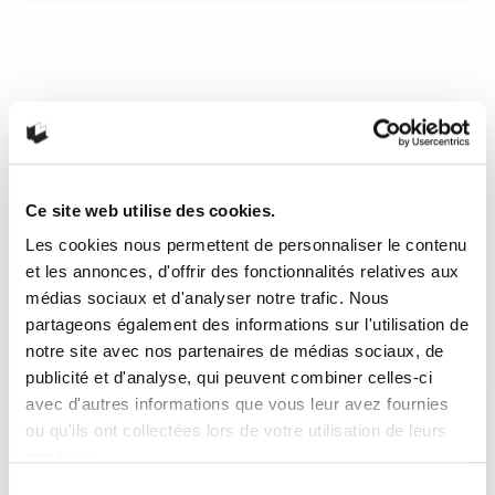
Gombri d’Elin Edda
Gombri est un récit de remise en question, de doute.
L’autrice manipule l’univers de la mémoire et fait en sorte
que le lecteur s’identifie aux interrogations de Gombri en
l’amenant à se questionner sur ses propres relations avec
le temps et la nature. Les différents personnages sont
puissamment en relation avec et les différents
Ce site web utilise des cookies.
environnements dans lesquelles ils s’immergent.
Les cookies nous permettent de personnaliser le contenu
et les annonces, d'offrir des fonctionnalités relatives aux
26 juillet 2019
0
4
médias sociaux et d'analyser notre trafic. Nous
partageons également des informations sur l'utilisation de
notre site avec nos partenaires de médias sociaux, de
publicité et d'analyse, qui peuvent combiner celles-ci
avec d'autres informations que vous leur avez fournies
ou qu'ils ont collectées lors de votre utilisation de leurs
services.
Sélection