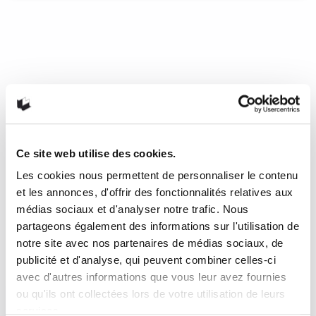
À bas la lecture
Dans «À bas la lecture !», on découvre chaque page avec le
sourire. La contradiction entre l’objet et son propos est une
ruse des créateurs de l’ouvrage qui amuse et provoque
immanquablement la curiosité du jeune public au premier
regard. Le livre gagnera adroitement le cœur des plus
récalcitrants et se laissera savourer par ceux qui sont déjà
conquis par le plaisir de lire. Au final, on y découvre la
Ce site web utilise des cookies.
lecture comme quelque chose de stimulant, d’intéressant,
de rassembleur et d’essentiel, en évitant les formules
Les cookies nous permettent de personnaliser le contenu
stéréotypées ou le ton prescripteur.
et les annonces, d'offrir des fonctionnalités relatives aux
médias sociaux et d'analyser notre trafic. Nous
4 mai 2016
0
1
partageons également des informations sur l'utilisation de
notre site avec nos partenaires de médias sociaux, de
publicité et d'analyse, qui peuvent combiner celles-ci
avec d'autres informations que vous leur avez fournies
ou qu'ils ont collectées lors de votre utilisation de leurs
services.