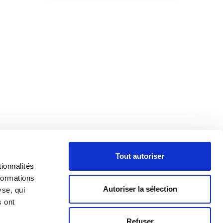
 voix,
uel
 la
t, des
À PROPOS
Tout autoriser
PRÉSENTATION
18h00
ionnalités
h00
formations
HISTORIQUE
Autoriser la sélection
yse, qui
s ont
ÉQUIPE
Refuser