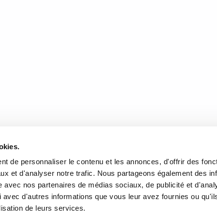
légué quelques classiques de la littérature québécoise dont Surprendre les
al. Fin analyste de la semiosis sociale, Belleau est avant tout un intellect
gage, la théorie littéraire et la culture québécoise. Dans l’optique qui est
de la polyphonie et des différentes instances narratives qui s’entrechoquen
e la mise en parole.
DONNÉES
HEURES D'OUVERTURE
okies.
te de l'Église, Québec, QC
Lundi au mercredi:
9h00 à 
t de personnaliser le contenu et les annonces, d'offrir des fonct
2
Jeudi et vendredi:
9h00 à 21
ux et d'analyser notre trafic. Nous partageons également des in
Samedi:
9h00 à 17h00
r l’itinéraire
site avec nos partenaires de médias sociaux, de publicité et d'anal
Dimanche :
10h00 à 17h00
 avec d'autres informations que vous leur avez fournies ou qu'il
-3640
Fermé les jours fériés
lisation de leurs services.
rairielaliberte.com