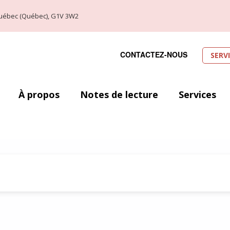
, Québec (Québec), G1V 3W2
CONTACTEZ-NOUS
SERV
À propos
Notes de lecture
Services
Le Seigneur de Samarcande»