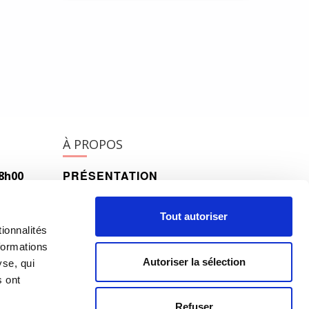
À PROPOS
PRÉSENTATION
18h00
h00
HISTORIQUE
Tout autoriser
ionnalités
ÉQUIPE
formations
Autoriser la sélection
yse, qui
s ont
Refuser