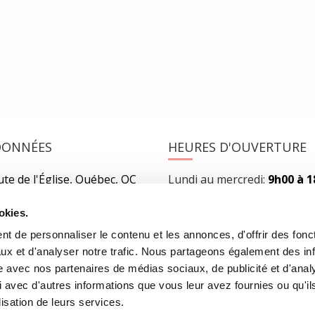
 À l’instar de l’œuvre d’un Conan Doyle, qui…
READ MORE
DONNÉES
HEURES D'OUVERTURE
te de l'Église, Québec, QC
Lundi au mercredi:
9h00 à 
2
Jeudi et vendredi:
9h00 à 21
Samedi:
9h00 à 17h00
okies.
r l’itinéraire
Dimanche :
10h00 à 17h00
t de personnaliser le contenu et les annonces, d'offrir des fonct
-3640
Fermé les jours fériés
ux et d'analyser notre trafic. Nous partageons également des in
rairielaliberte.com
site avec nos partenaires de médias sociaux, de publicité et d'anal
 avec d'autres informations que vous leur avez fournies ou qu'il
lisation de leurs services.