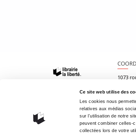
9782352943013 Le Seigneur de Samarcande | Bragelonne
23 septembre 2016
0
1
COOR
1073 rou
G1V 3W
Ce site web utilise des co
Obteni
Les cookies nous permetten
418 658
relatives aux médias socia
info@lib
sur l'utilisation de notre 
peuvent combiner celles-ci
collectées lors de votre uti