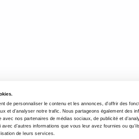
des États-Unis, une chronique sanglante où la plus puissante des cupidité
 nous transporte au tournant du XXe siècle, alors que le peuple amérind
ricain, se voit octroyer une terre qui semblait d’abord sans attrait, mais 
 En quelques années, les Osages deviennent millionnaires, ce qui –
DONNÉES
HEURES D'OUVERTURE
okies.
te de l'Église, Québec, QC
Lundi au mercredi:
9h00 à 
t de personnaliser le contenu et les annonces, d'offrir des fonct
2
Jeudi et vendredi:
9h00 à 21
ux et d'analyser notre trafic. Nous partageons également des in
Samedi:
9h00 à 17h00
r l’itinéraire
site avec nos partenaires de médias sociaux, de publicité et d'anal
Dimanche :
10h00 à 17h00
 avec d'autres informations que vous leur avez fournies ou qu'il
-3640
Fermé les jours fériés
lisation de leurs services.
rairielaliberte.com