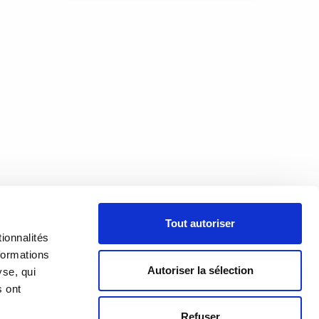
s
ien
qui
À PROPOS
Tout autoriser
PRÉSENTATION
18h00
ionnalités
h00
formations
HISTORIQUE
Autoriser la sélection
yse, qui
s ont
ÉQUIPE
Refuser