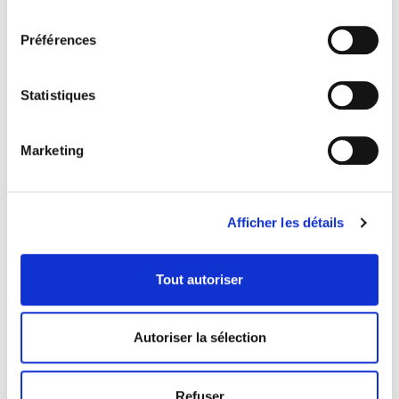
consentement
Préférences
Statistiques
Marketing
Afficher les détails
Tout autoriser
COORDONNÉES
1073 route de l'Église, Québec, QC G1V 3W2
Autoriser la sélection
Obtenir l’itinéraire
418 658-3640
Refuser