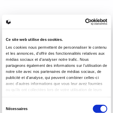
À une minute près d’André
Marois
Face à soi-même Qui n’a jamais eu envie de retourner en
arrière. D’effacer un moment,…
READ MORE
Ce site web utilise des cookies.
10 mai 2019
0
Like
Les cookies nous permettent de personnaliser le contenu
et les annonces, d'offrir des fonctionnalités relatives aux
médias sociaux et d'analyser notre trafic. Nous
partageons également des informations sur l'utilisation de
notre site avec nos partenaires de médias sociaux, de
publicité et d'analyse, qui peuvent combiner celles-ci
avec d'autres informations que vous leur avez fournies
ou qu'ils ont collectées lors de votre utilisation de leurs
services.
Sélection
Nécessaires
du