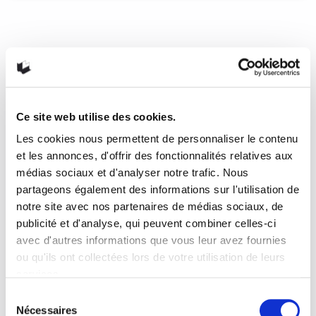
Dany Laferrière nous présente
son dernier livre!
Entretien en compagnie de Dany Laferrière. Samedi matin,
17 octobre 2015. Mon collègue David Labrecque…
READ MORE
Ce site web utilise des cookies.
Les cookies nous permettent de personnaliser le contenu
23 octobre 2015
1
1
et les annonces, d'offrir des fonctionnalités relatives aux
médias sociaux et d'analyser notre trafic. Nous
partageons également des informations sur l'utilisation de
notre site avec nos partenaires de médias sociaux, de
publicité et d'analyse, qui peuvent combiner celles-ci
avec d'autres informations que vous leur avez fournies
ou qu'ils ont collectées lors de votre utilisation de leurs
services.
Sélection
Nécessaires
du