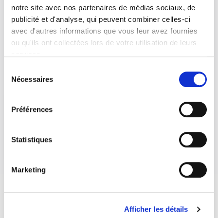
révolte de paysans contre leurs seigneurs. Les serfs en ont
notre site avec nos partenaires de médias sociaux, de
marre du conflit et des tributs à payer pour qu’ils puissent
publicité et d'analyse, qui peuvent combiner celles-ci
guerroyer. La répression sera terrible…
avec d'autres informations que vous leur avez fournies
ou qu'ils ont collectées lors de votre utilisation de leurs
14 septembre 2018
0
5
services.
Sélection
Nécessaires
du
consentement
Préférences
Statistiques
Marketing
Afficher les détails