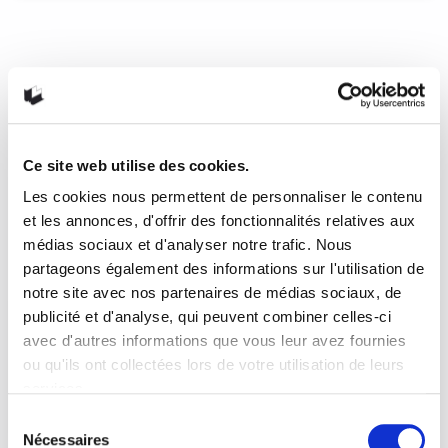
Franchir les murs selon Érika
Soucy
Une nouvelle chronique de notre libraire Stéphanie Rouleau
sur le premier roman d’Érika Soucy ; Les murailles paru aux
Éditions VLB.
Ce site web utilise des cookies.
Les cookies nous permettent de personnaliser le contenu
6 avril 2016
0
2
et les annonces, d'offrir des fonctionnalités relatives aux
médias sociaux et d'analyser notre trafic. Nous
partageons également des informations sur l'utilisation de
notre site avec nos partenaires de médias sociaux, de
publicité et d'analyse, qui peuvent combiner celles-ci
avec d'autres informations que vous leur avez fournies
ou qu'ils ont collectées lors de votre utilisation de leurs
services.
Sélection
Nécessaires
du