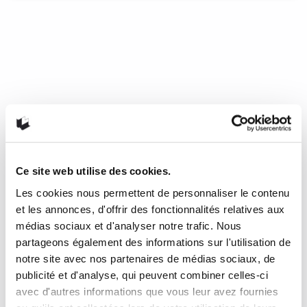
Les résolutions littéraires de vos
libraires en 2018
Que liront vos libraires en 2018?
Faire plus d’exercice. Manger plus sainement. Mieux gérer
son portefeuille. Moins regarder la télévision. À chaque
année ses résolutions. On essaie de les tenir autant que
faire se peut. Les libraires, quant à eux, sont portés à
échafauder différents projets de lecture. Certains seront
Ce site web utilise des cookies.
tentés d’explorer des genres littéraires qu’ils connaissent
peu tandis que d’autres se fixeront des objectifs de lecture
Les cookies nous permettent de personnaliser le contenu
bien précis. 2018 sera sans doute riche de promesses
et les annonces, d'offrir des fonctionnalités relatives aux
littéraires en tous genre. À quelles lectures se consacreront
vos libraires au courant de cette année?
médias sociaux et d'analyser notre trafic. Nous
partageons également des informations sur l'utilisation de
19 janvier 2018
0
6
notre site avec nos partenaires de médias sociaux, de
publicité et d'analyse, qui peuvent combiner celles-ci
avec d'autres informations que vous leur avez fournies