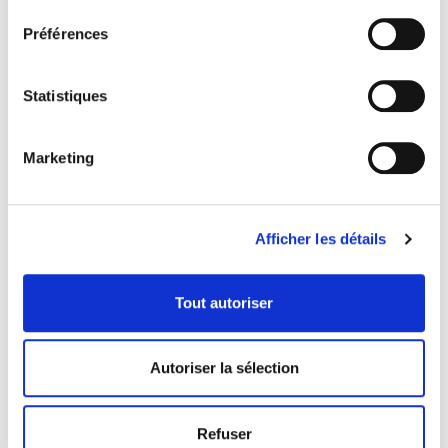
Préférences
Statistiques
Marketing
Afficher les détails
COORDONNÉES
Tout autoriser
1073 route de l'Église, Québec, QC G1V 3W2
Autoriser la sélection
Obtenir l’itinéraire
418 658-3640
Refuser
info@librairielaliberte.com