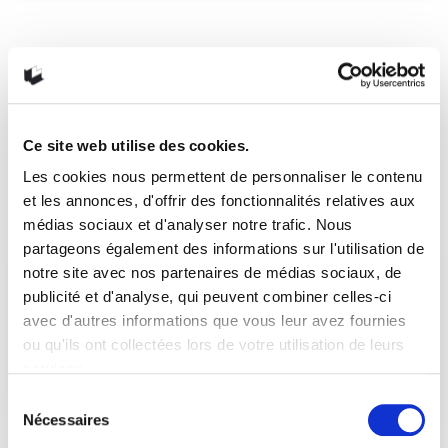
Lovecraft et Providence
9782809436365 Providence, tome 1 : La peur qui rôde |
Panini Comics Lovecraft et Providence –…
READ MORE
Ce site web utilise des cookies.
7 septembre 2016
0
1
Les cookies nous permettent de personnaliser le contenu
et les annonces, d'offrir des fonctionnalités relatives aux
médias sociaux et d'analyser notre trafic. Nous
partageons également des informations sur l'utilisation de
notre site avec nos partenaires de médias sociaux, de
publicité et d'analyse, qui peuvent combiner celles-ci
avec d'autres informations que vous leur avez fournies
ou qu'ils ont collectées lors de votre utilisation de leurs
services.
Sélection
Nécessaires
du
consentement