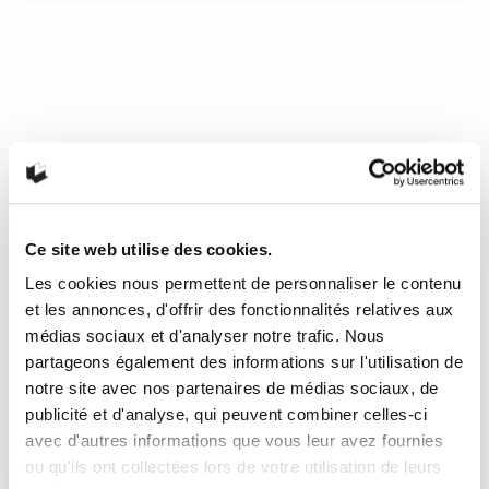
Le journal d’Aurélie Laflamme
T.9 d’India Desjardins
Dans le nouveau tome de la célèbre série d’India
Desjardins, nous voyons passé Aurélie de l’adolescence à
l’âge adulte, ce qui rend la lecture charmante. Aurélie se
questionne beaucoup, voir trop, sur de petites banalités. À
de nombreuses reprises, nous pouvons être touchés par ce
qu’elle vit et par ce qu’elle pense, car nous avons tous
connu les mêmes préoccupations à cet âge. Le style
Ce site web utilise des cookies.
d’écriture employé durant tout le roman reste fidèle à l’esprit
Les cookies nous permettent de personnaliser le contenu
de la série, tout en gagnant un peu plus de maturité au fil
des chapitres.
et les annonces, d'offrir des fonctionnalités relatives aux
médias sociaux et d'analyser notre trafic. Nous
21 décembre 2018
0
1
partageons également des informations sur l'utilisation de
notre site avec nos partenaires de médias sociaux, de
publicité et d'analyse, qui peuvent combiner celles-ci
avec d'autres informations que vous leur avez fournies
ou qu'ils ont collectées lors de votre utilisation de leurs