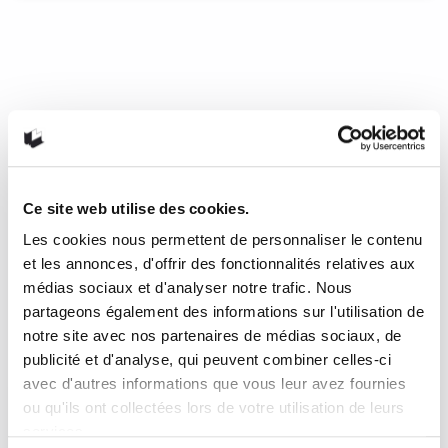
Soft City, Pushwagner
Il suffit de jeter un œil à l’œuvre de Pushwagner, le peintre
(site officiel : www.pushwagner.no), pour comprendre que la
seule et unique bande dessinée qu’il ait réalisée dans sa
carrière, Soft City, sera une singulière expérience. Les
quelques tableaux et illustrations qu’on y retrouve sont de
glaciales représentations d’une violente déshumanisation
causée par la bureaucratie et ses avatars (blocs
Ce site web utilise des cookies.
d’appartements, armée, etc.). Soft City s’inscrit dans la même
Les cookies nous permettent de personnaliser le contenu
lignée thématique.
et les annonces, d'offrir des fonctionnalités relatives aux
médias sociaux et d'analyser notre trafic. Nous
20 juillet 2017
0
1
partageons également des informations sur l'utilisation de
notre site avec nos partenaires de médias sociaux, de
publicité et d'analyse, qui peuvent combiner celles-ci
avec d'autres informations que vous leur avez fournies
ou qu'ils ont collectées lors de votre utilisation de leurs
services.