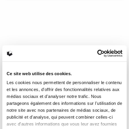
« Frankenstein lui a échappé »
d’André Caron
Cette année marque le bicentenaire de la publication de
Frankenstein ou le promothée moderne de Mary Shelley.
Qu’on l’ait apprécié ou non, ce roman gothique est devenu
un monument de la littérature anglo-saxonne. C’est que le
roman a rencontré, dès sa parution, un immense succès.
S’est ensuivie, tout au long du XIXe siècle, une panoplie de
pseudo-adaptations au théâtre. Le XXe siècle n’est pas en
reste : dès 1910, Thomas Edison en produit la première
Ce site web utilise des cookies.
adaptation cinématographique (les curieux peuvent
d’ailleurs visionner facilement ce court métrage sur la Toile).
Les cookies nous permettent de personnaliser le contenu
Au total, à partir de cette date et ce jusqu’à nos jours, le
et les annonces, d'offrir des fonctionnalités relatives aux
savant et sa créature se retrouveront plus de 150 fois à
médias sociaux et d'analyser notre trafic. Nous
l’écran.
partageons également des informations sur l'utilisation de
notre site avec nos partenaires de médias sociaux, de
23 mars 2018
0
1
publicité et d'analyse, qui peuvent combiner celles-ci
avec d'autres informations que vous leur avez fournies