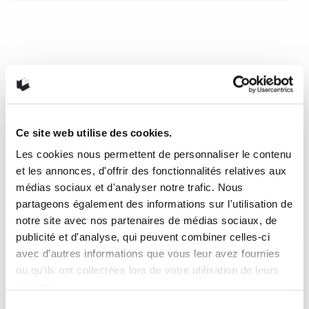
Né d’aucune femme de Franck
Bouysse
Cette voix m’a rappelé celle de grands auteurs américains,
dont certains figurent parmi les incontournables de la
bibliothèque de Franck Bouysse lui-même. Faulkner surtout,
pour cette capacité à ne dévoiler que l’essentiel, et
Steinbeck, dans toute son humanité. Gabriel Tallent aussi, et
Ce site web utilise des cookies.
le caractère froidement obsédant de My Absolute Darling.
Les cookies nous permettent de personnaliser le contenu
et les annonces, d'offrir des fonctionnalités relatives aux
1 novembre 2019
0
Like
médias sociaux et d'analyser notre trafic. Nous
partageons également des informations sur l'utilisation de
notre site avec nos partenaires de médias sociaux, de
publicité et d'analyse, qui peuvent combiner celles-ci
avec d'autres informations que vous leur avez fournies
ou qu'ils ont collectées lors de votre utilisation de leurs
services.
Sélection