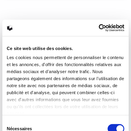
Dany Laferrière nous présente
son dernier livre!
Entretien en compagnie de Dany Laferrière. Samedi matin,
17 octobre 2015. Mon collègue David Labrecque…
READ MORE
Ce site web utilise des cookies.
Les cookies nous permettent de personnaliser le contenu
23 octobre 2015
1
1
et les annonces, d'offrir des fonctionnalités relatives aux
médias sociaux et d'analyser notre trafic. Nous
partageons également des informations sur l'utilisation de
notre site avec nos partenaires de médias sociaux, de
publicité et d'analyse, qui peuvent combiner celles-ci
avec d'autres informations que vous leur avez fournies
ou qu'ils ont collectées lors de votre utilisation de leurs
services.
Sélection
Nécessaires
du