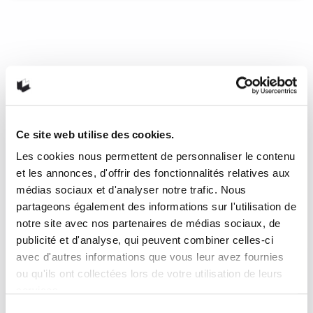
Les sept morts d’Evelyn
Hardcastle de Stuart Turton
En ce mois d’octobre, avec l’automne qui s’installe et
Halloween à nos portes dans quelques semaines, quoi de
mieux qu’un bon roman à énigmes à la Agatha Christie, mais
réinventé avec une touche moderne. C’est ce que nous offre
le britannique Stuart Turton avec Les sept morts d’Evelyn
Ce site web utilise des cookies.
Hardcastle, un délicieux whodunit façon Jour de la marmotte.
Les cookies nous permettent de personnaliser le contenu
et les annonces, d'offrir des fonctionnalités relatives aux
11 octobre 2019
0
1
médias sociaux et d'analyser notre trafic. Nous
partageons également des informations sur l'utilisation de
notre site avec nos partenaires de médias sociaux, de
publicité et d'analyse, qui peuvent combiner celles-ci
avec d'autres informations que vous leur avez fournies
ou qu'ils ont collectées lors de votre utilisation de leurs
services.
Sélection