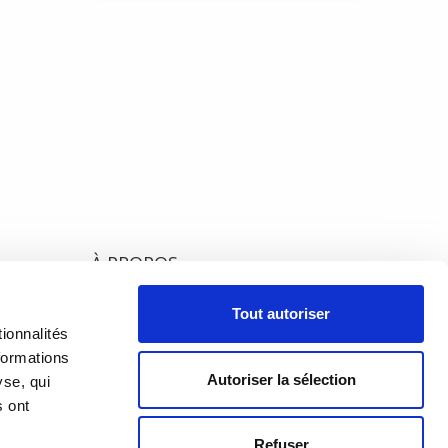
 un
ui
À PROPOS
PRÉSENTATION
18h00
Tout autoriser
h00
ionnalités
HISTORIQUE
formations
Autoriser la sélection
yse, qui
ÉQUIPE
s ont
Refuser