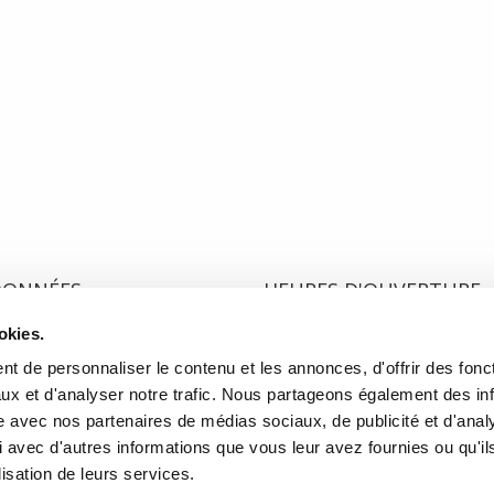
 de Cthulu dans lequel est raconté le réveil de créatures puissantes et
est à la fois fasciné et terrifié. La lecture des nouvelles de Lovecraft est
s tard, ces souvenirs de lecture l’inciteront à écrire une biographie sur cel
DONNÉES
HEURES D'OUVERTURE
okies.
te de l'Église, Québec, QC
Lundi au mercredi:
9h00 à 
2
Jeudi et vendredi:
9h00 à 21
t de personnaliser le contenu et les annonces, d'offrir des fonct
Samedi:
9h00 à 17h00
ux et d'analyser notre trafic. Nous partageons également des in
r l’itinéraire
Dimanche :
10h00 à 17h00
site avec nos partenaires de médias sociaux, de publicité et d'anal
-3640
Fermé les jours fériés
 avec d'autres informations que vous leur avez fournies ou qu'il
rairielaliberte.com
lisation de leurs services.