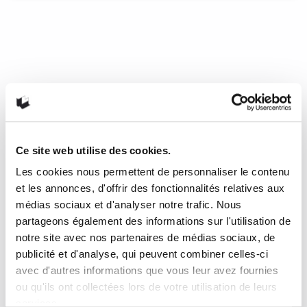
Dirty Sexy Valley d’Olivier
Bruneau
À la lecture de Dirty Sexy Valley, on a l’impression que son
auteur, Olivier Bruneau, a visionné les films d’horreur
américains de l’âge d’or du slasher (début des années 1980)
et les films dits eurothrash (particulièrement du cinéma
italien des années 70 et 80) en prenant soigneusement des
notes. Comme si cela ne suffisait pas, l’auteur profite de la
Ce site web utilise des cookies.
liberté relative que lui donne l’écriture et multiplie les effets
gores, les scènes de sexe et les séances de torture à un
Les cookies nous permettent de personnaliser le contenu
rythme qui laisse le lecteur pratiquement essoufflé.
et les annonces, d'offrir des fonctionnalités relatives aux
médias sociaux et d'analyser notre trafic. Nous
1 septembre 2017
0
1
partageons également des informations sur l'utilisation de
notre site avec nos partenaires de médias sociaux, de
publicité et d'analyse, qui peuvent combiner celles-ci
avec d'autres informations que vous leur avez fournies
ou qu'ils ont collectées lors de votre utilisation de leurs
services.