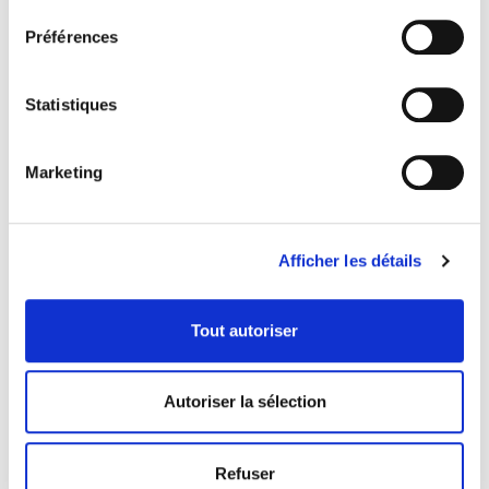
Préférences
Statistiques
Marketing
Afficher les détails
COORDONNÉES
Tout autoriser
1073 route de l'Église, Québec, QC G1V 3W2
Autoriser la sélection
Obtenir l’itinéraire
418 658-3640
Refuser
info@librairielaliberte.com