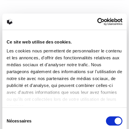
Le tigre de Joël Dicker
Une chasse sibérienne Après nous avoir offert de
nombreux romans à succès, dont La vérité…
READ MORE
Ce site web utilise des cookies.
13 septembre 2019
0
Like
Les cookies nous permettent de personnaliser le contenu
et les annonces, d'offrir des fonctionnalités relatives aux
médias sociaux et d'analyser notre trafic. Nous
partageons également des informations sur l'utilisation de
notre site avec nos partenaires de médias sociaux, de
publicité et d'analyse, qui peuvent combiner celles-ci
avec d'autres informations que vous leur avez fournies
ou qu'ils ont collectées lors de votre utilisation de leurs
services.
Sélection
Nécessaires
du
consentement