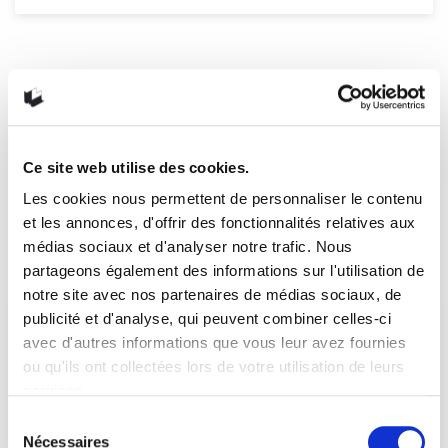
La dernière œuvre de
Gombrowicz
9782743638696 Gombrowicz, Witold Cours de philosophie en
six heures un quart Rivages – On attribue…
READ MORE
Ce site web utilise des cookies.
Les cookies nous permettent de personnaliser le contenu
28 juillet 2017
0
1
et les annonces, d'offrir des fonctionnalités relatives aux
médias sociaux et d'analyser notre trafic. Nous
partageons également des informations sur l'utilisation de
notre site avec nos partenaires de médias sociaux, de
publicité et d'analyse, qui peuvent combiner celles-ci
avec d'autres informations que vous leur avez fournies
ou qu'ils ont collectées lors de votre utilisation de leurs
services.
Sélection
Nécessaires
du