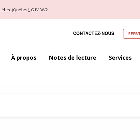
, Québec (Québec), G1V 3W2
CONTACTEZ-NOUS
SERV
À propos
Notes de lecture
Services
aphaël Arteau McNeil