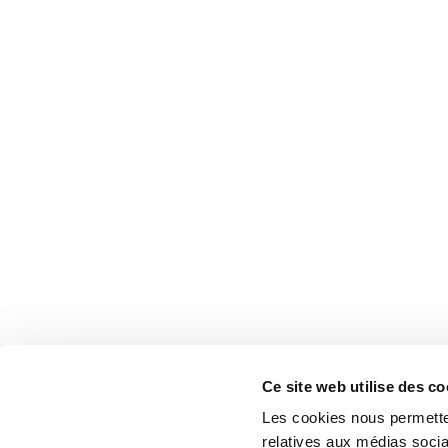
Le roman se situe à une période sombre du Moyen Âge, so
succession, qui s’est vite changée en pillage civile. 
engagées par des seigneurs pour y faire la guerre. La
compagnies. Le talent de l’auteur nous fait immédiatem
composée d’archers, la grande force de l’armée anglais
du Moyen Âge recréé par l’auteur se trouve le code de 
l’amour sont omniprésents dans l’intrigue, car ce sont
l’histoire est sombre. La pauvreté des paysans et des v
dépeinte d’une façon admirable. On assiste même à une
et des tributs à payer pour qu’ils puissent guerroyer. L
14 septembre 2018
0
5
COOR
Ce site web utilise des co
1073 rou
Les cookies nous permetten
G1V 3W
relatives aux médias socia