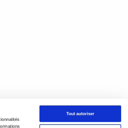
res et
e
 cœur
tié et
,
nflit
À PROPOS
Tout autoriser
PRÉSENTATION
18h00
ionnalités
h00
formations