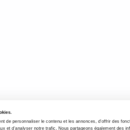
it la guerre de Cent Ans. Ce conflit était, à ses débuts, une guerre de
À cette époque, il y avait de nombreuses compagnies composées de mercenai
 Compagnie Blanche imaginée par Conan Doyle est l’une de ces grandes
ent replonger dans cette époque. En fier Anglais, il dépeint une compagni
e. Bien que l’époque soit noire, le roman dépeint le bonheur de vivre. Au
chevalerie auquel doivent se conformer les membres de l’expédition. L’ami
 les deux éléments qui lient les membres de la compagnie. Mais par moment
illageois du sud de la France, éprouvés par plus de 30 ans de guerre, est
 révolte de paysans contre leurs seigneurs. Les serfs en ont marre du co
a répression sera terrible…
DONNÉES
HEURES D'OUVERTURE
okies.
te de l'Église, Québec, QC
Lundi au mercredi:
9h00 à 
t de personnaliser le contenu et les annonces, d'offrir des fonct
2
Jeudi et vendredi:
9h00 à 21
ux et d'analyser notre trafic. Nous partageons également des in