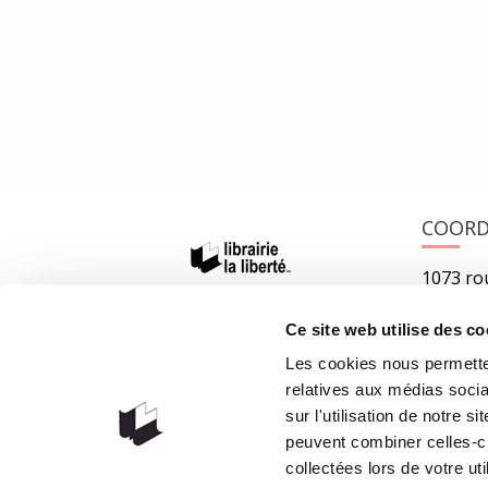
Ce qu’il en a pensé En ce temps de nationalisme frileu
19 janvier 2022
0
Like
COOR
1073 rou
G1V 3W
Ce site web utilise des co
Obteni
Les cookies nous permetten
418 658
relatives aux médias socia
info@lib
sur l'utilisation de notre 
peuvent combiner celles-ci
collectées lors de votre uti