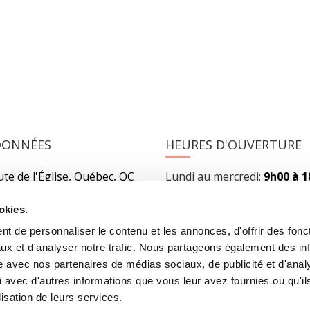
x au bord du précipice…
READ MORE
DONNÉES
HEURES D'OUVERTURE
te de l'Église, Québec, QC
Lundi au mercredi:
9h00 à 
2
Jeudi et vendredi:
9h00 à 21
Samedi:
9h00 à 17h00
okies.
r l’itinéraire
Dimanche :
10h00 à 17h00
t de personnaliser le contenu et les annonces, d'offrir des fonct
-3640
Fermé les jours fériés
ux et d'analyser notre trafic. Nous partageons également des in
rairielaliberte.com
site avec nos partenaires de médias sociaux, de publicité et d'anal
 avec d'autres informations que vous leur avez fournies ou qu'il
lisation de leurs services.