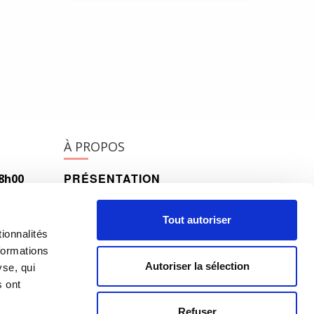
À PROPOS
PRÉSENTATION
18h00
h00
HISTORIQUE
Tout autoriser
ionnalités
ÉQUIPE
formations
Autoriser la sélection
yse, qui
s ont
Refuser