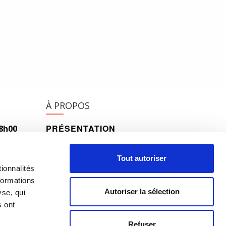
À PROPOS
PRÉSENTATION
18h00
h00
HISTORIQUE
Tout autoriser
ionnalités
ÉQUIPE
formations
Autoriser la sélection
yse, qui
s ont
Refuser