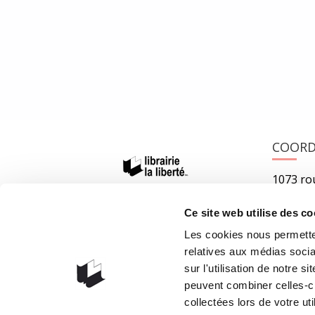
Ce qu’elle en a pensé Un homme marche dans les bois
15 septembre 2021
0
Like
COOR
1073 rou
G1V 3W
Ce site web utilise des co
Obteni
Les cookies nous permetten
418 658
relatives aux médias socia
info@lib
sur l'utilisation de notre 
peuvent combiner celles-ci
collectées lors de votre uti