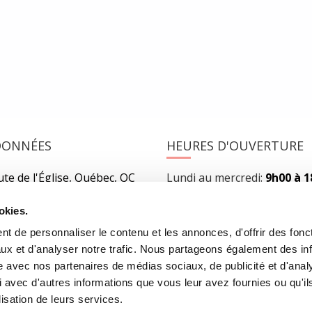
 depuis plusieurs jours dans…
READ MORE
DONNÉES
HEURES D'OUVERTURE
te de l'Église, Québec, QC
Lundi au mercredi:
9h00 à 
2
Jeudi et vendredi:
9h00 à 21
Samedi:
9h00 à 17h00
okies.
r l’itinéraire
Dimanche :
10h00 à 17h00
t de personnaliser le contenu et les annonces, d'offrir des fonct
-3640
Fermé les jours fériés
ux et d'analyser notre trafic. Nous partageons également des in
rairielaliberte.com
site avec nos partenaires de médias sociaux, de publicité et d'anal
 avec d'autres informations que vous leur avez fournies ou qu'il
lisation de leurs services.