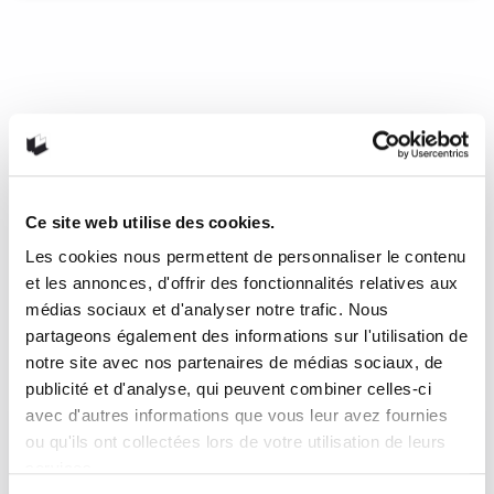
Vingt cinq moins un de
Geneviève Piché
Que faire quand un élève meurt subitement? Quand un
enfant disparaît sans avertissement? Comment réagir?
Comment rassurer les autres, leur expliquer qu’ils ne
verront plus leur camarade de classe? Ce sont ces
questions qu’aborde Geneviève Piché dans son roman
Ce site web utilise des cookies.
Vingt-cinq moins un paru le mois dernier aux Éditions
Québec Amérique.
Les cookies nous permettent de personnaliser le contenu
et les annonces, d'offrir des fonctionnalités relatives aux
22 mars 2019
0
1
médias sociaux et d'analyser notre trafic. Nous
partageons également des informations sur l'utilisation de
notre site avec nos partenaires de médias sociaux, de
publicité et d'analyse, qui peuvent combiner celles-ci
avec d'autres informations que vous leur avez fournies
ou qu'ils ont collectées lors de votre utilisation de leurs
services.