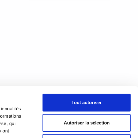
s et
des
ur
À PROPOS
Tout autoriser
PRÉSENTATION
18h00
ionnalités
h00
formations
HISTORIQUE
Autoriser la sélection
yse, qui
s ont
ÉQUIPE