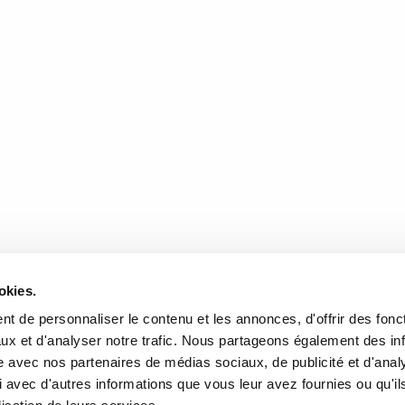
ues planches thématiques sur les «Z’ANIMO» dans cet album aux dimension
ls animaux appartiennent d’étranges paires d’yeux, des ailes colorées, 
 La deuxième partie du livre présente de courtes capsules d’information s
Casoar à casque, l’Exocet, l’Hippocampe feuille… et bien plus encore!
DONNÉES
HEURES D'OUVERTURE
okies.
te de l'Église, Québec, QC
Lundi au mercredi:
9h00 à 
t de personnaliser le contenu et les annonces, d'offrir des fonct
2
Jeudi et vendredi:
9h00 à 21
ux et d'analyser notre trafic. Nous partageons également des in
Samedi:
9h00 à 17h00
site avec nos partenaires de médias sociaux, de publicité et d'anal
r l’itinéraire
Dimanche :
10h00 à 17h00
 avec d'autres informations que vous leur avez fournies ou qu'il
-3640
Fermé les jours fériés