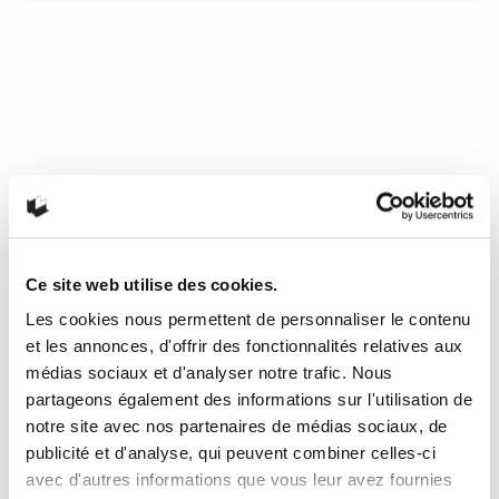
«Duel au soleil» de Manuel
Marsol
Paru au Québec en avril, le titre Duel au soleil, de l’auteur et
illustrateur espagnol Manuel Marsol, s’inscrit au catalogue
jeunesse. Il suffit de se plonger dans les premières pages
pour se laisser gagner. D’ailleurs, il est immédiatement
devenu pour moi un coup de cœur. Il s’agit d’un véritable
western. Tout y est : cowboy, indien, désert, chemin de fer,
cheval, bison, serpent… C’est un livre où l’illustration se suffit
pratiquement à elle-même, car il n’y a que très peu de texte.
Ce site web utilise des cookies.
Plusieurs double-pages en sont tout simplement dénuées.
Les quelques lignes qui parsèment le livre sont des
Les cookies nous permettent de personnaliser le contenu
dialogues entre les deux protagonistes, qui viennent
et les annonces, d'offrir des fonctionnalités relatives aux
rompre de façon humoristique la tension installée depuis le
médias sociaux et d'analyser notre trafic. Nous
début.
partageons également des informations sur l'utilisation de
notre site avec nos partenaires de médias sociaux, de
11 mai 2018
0
Like
publicité et d'analyse, qui peuvent combiner celles-ci
avec d'autres informations que vous leur avez fournies