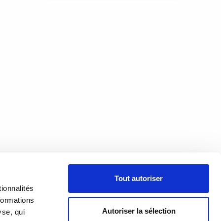
court
 de
e
ge
À PROPOS
Tout autoriser
PRÉSENTATION
18h00
ionnalités
h00
formations
HISTORIQUE
Autoriser la sélection
yse, qui