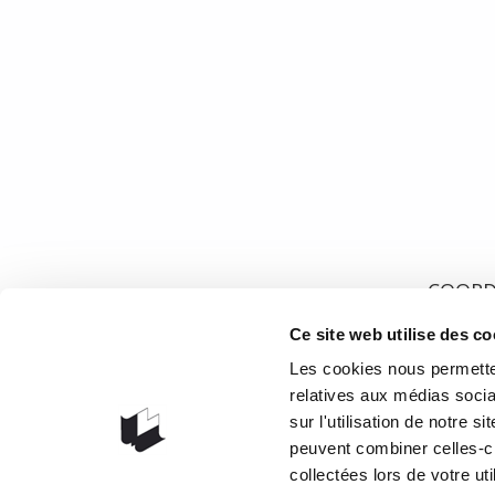
Le Mois de la Poésie bat son plein et l’occasion est tr
premier, Expo habitat de Marie-Hélène Voyer, se retrouve
poésie. Publié par la maison des grands espaces (La Peupl
Cravan offre, avec Chansons transparentes de Jonas Fortier,
15 mars 2019
1
1
COOR
Ce site web utilise des co
1073 rou
G1V 3W
Les cookies nous permetten
relatives aux médias socia
Obteni
sur l'utilisation de notre 
418 658
peuvent combiner celles-ci
info@lib
collectées lors de votre uti