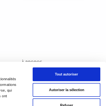
Le
e
de
À PROPOS
PRÉSENTATION
18h00
Tout autoriser
h00
ionnalités
HISTORIQUE
formations
Autoriser la sélection
yse, qui
ÉQUIPE
s ont
Refuser