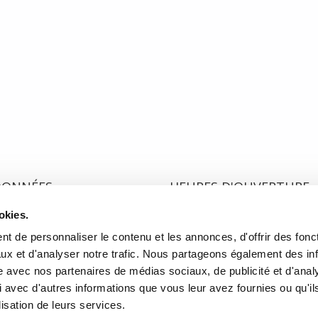
op belle pour ne pas vous parler de deux recueils particulièrement fameux. 
 d’ailleurs parmi les finalistes du Prix des Libraires 2019 dans la catégori
ade), il fait du territoire le socle de nos existences. Pour sa part, L’Oie 
 un petit ovni littéraire qui, il y a fort à parier, vieillira en beauté.
DONNÉES
HEURES D'OUVERTURE
okies.
te de l'Église, Québec, QC
Lundi au mercredi:
9h00 à 
2
Jeudi et vendredi:
9h00 à 21
t de personnaliser le contenu et les annonces, d'offrir des fonct
Samedi:
9h00 à 17h00
ux et d'analyser notre trafic. Nous partageons également des in
r l’itinéraire
Dimanche :
10h00 à 17h00
site avec nos partenaires de médias sociaux, de publicité et d'anal
-3640
Fermé les jours fériés
 avec d'autres informations que vous leur avez fournies ou qu'il
rairielaliberte.com
lisation de leurs services.