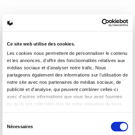
L’année sauvage
Ce qu’elle en a pensé L’année sauvage raconte le quotidien
de Mark Boyle durant une…
READ MORE
Ce site web utilise des cookies.
3 novembre 2021
0
Like
Les cookies nous permettent de personnaliser le contenu
et les annonces, d'offrir des fonctionnalités relatives aux
médias sociaux et d'analyser notre trafic. Nous
partageons également des informations sur l'utilisation de
notre site avec nos partenaires de médias sociaux, de
publicité et d'analyse, qui peuvent combiner celles-ci
avec d'autres informations que vous leur avez fournies
ou qu'ils ont collectées lors de votre utilisation de leurs
services.
Sélection
Nécessaires
du
consentement