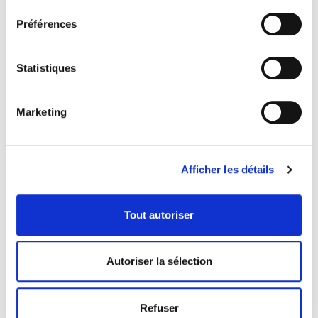
Préférences
Statistiques
Marketing
Afficher les détails
COORDONNÉES
Tout autoriser
1073 route de l'Église, Québec, QC G1V 3W2
Autoriser la sélection
Obtenir l’itinéraire
418 658-3640
Refuser
info@librairielaliberte.com