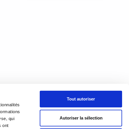
é un
e ces
’Or.
e
À PROPOS
Tout autoriser
PRÉSENTATION
18h00
ionnalités
h00
formations
HISTORIQUE
Autoriser la sélection
yse, qui
s ont
ÉQUIPE