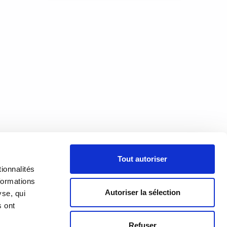
n d’un
dans
n
À PROPOS
Tout autoriser
PRÉSENTATION
18h00
ionnalités
h00
formations
HISTORIQUE
Autoriser la sélection
yse, qui
s ont
ÉQUIPE
Refuser