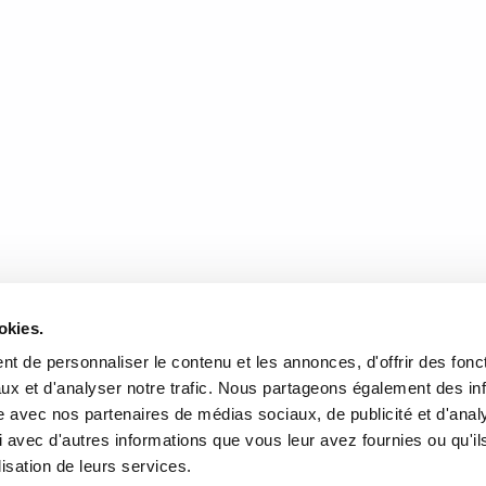
nale un biome totalement inconnu, où le végétal côtoie le minéral à la faço
rmine à s’enfoncer dans l’abondance verte pour rejoindre les montagnes, 
Dans la succession des jours, le déplacement se ponctue d’inquiétantes
g, une bouche de sable mangeuse d’homme, le bruit lourd d’une respiratio
hes dignes d’un démiurge
DONNÉES
HEURES D'OUVERTURE
okies.
te de l'Église, Québec, QC
Lundi au mercredi:
9h00 à 
t de personnaliser le contenu et les annonces, d'offrir des fonct
2
Jeudi et vendredi:
9h00 à 21
ux et d'analyser notre trafic. Nous partageons également des in
Samedi:
9h00 à 17h00
r l’itinéraire
site avec nos partenaires de médias sociaux, de publicité et d'anal
Dimanche :
10h00 à 17h00
 avec d'autres informations que vous leur avez fournies ou qu'il
-3640
Fermé les jours fériés
lisation de leurs services.
rairielaliberte.com