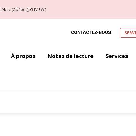
, Québec (Québec), G1V 3W2
CONTACTEZ-NOUS
SERV
À propos
Notes de lecture
Services
 Pauline Julien et Gérald Godin