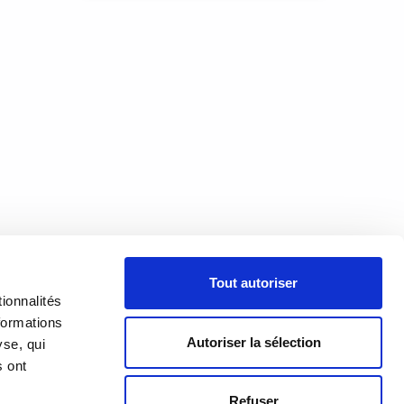
 les
ct
 leur
e
À PROPOS
Tout autoriser
PRÉSENTATION
18h00
ionnalités
h00
formations
HISTORIQUE
Autoriser la sélection
yse, qui
s ont
ÉQUIPE
Refuser