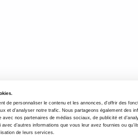
lement faire intrusion au coeur d’une telle intimité, m’immiscer ainsi dans
ubliques? S’arrêter à cet inconfort reviendrait toutefois à négliger l’aspe
ur l’amour et sur l’écriture qu’elles entrainent. On s’abandonne peu à peu à
s deux artistes est un projet tout aussi prenant et important que la carrièr
ld.
DONNÉES
HEURES D'OUVERTURE
okies.
te de l'Église, Québec, QC
Lundi au mercredi:
9h00 à 
t de personnaliser le contenu et les annonces, d'offrir des fonct
2
Jeudi et vendredi:
9h00 à 21
ux et d'analyser notre trafic. Nous partageons également des in
Samedi:
9h00 à 17h00
r l’itinéraire
site avec nos partenaires de médias sociaux, de publicité et d'anal
Dimanche :
10h00 à 17h00
 avec d'autres informations que vous leur avez fournies ou qu'il
-3640
Fermé les jours fériés
lisation de leurs services.
rairielaliberte.com