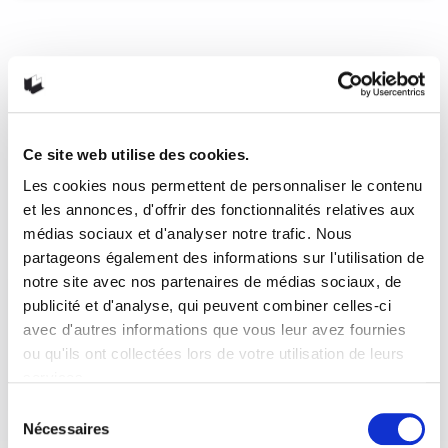
Suggestions estivales 2019!
L’été bat son plein! Nos libraires ont préparé quelques
suggestions de lectures estivales à vous mettre sous la
dent.
Ce site web utilise des cookies.
22 juillet 2019
0
Like
Les cookies nous permettent de personnaliser le contenu
et les annonces, d'offrir des fonctionnalités relatives aux
médias sociaux et d'analyser notre trafic. Nous
partageons également des informations sur l'utilisation de
notre site avec nos partenaires de médias sociaux, de
publicité et d'analyse, qui peuvent combiner celles-ci
avec d'autres informations que vous leur avez fournies
ou qu'ils ont collectées lors de votre utilisation de leurs
services.
Sélection
Nécessaires
du