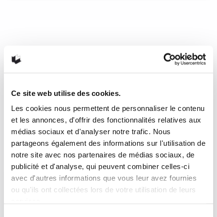
Encabanée par Gabrielle Filteau-
Chiba
Après avoir refermé le roman d’Anne Hébert, Gabrielle
Filteau-Chiba rapatrie ses crayons, respire un grand coup et
prend une décision irrévocable : quitter Montréal. Quitter la
ville, la morosité, les files indiennes, les soucis d’apparence
et de performance. Partir loin, creux dans le bois, dans un
Ce site web utilise des cookies.
camp forestier de Kamouraska. S’encabaner.
Les cookies nous permettent de personnaliser le contenu
et les annonces, d'offrir des fonctionnalités relatives aux
17 août 2018
0
2
médias sociaux et d'analyser notre trafic. Nous
partageons également des informations sur l'utilisation de
notre site avec nos partenaires de médias sociaux, de
publicité et d'analyse, qui peuvent combiner celles-ci
avec d'autres informations que vous leur avez fournies
ou qu'ils ont collectées lors de votre utilisation de leurs
services.
Sélection